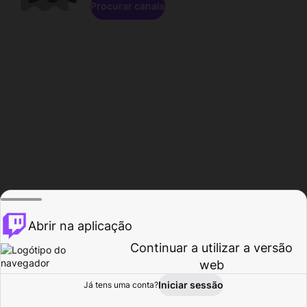
Procurar canais
Abrir na aplicação
Continuar a utilizar a versão
web
Iniciar sessão
Já tens uma conta?
Página inicial
Procurar
Atividade
Perfil