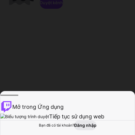
Duyệt kênh
Mở trong Ứng dụng
Tiếp tục sử dụng web
Đăng nhập
Bạn đã có tài khoản?
Trang chủ
Duyệt
Hoạt động
Hồ sơ