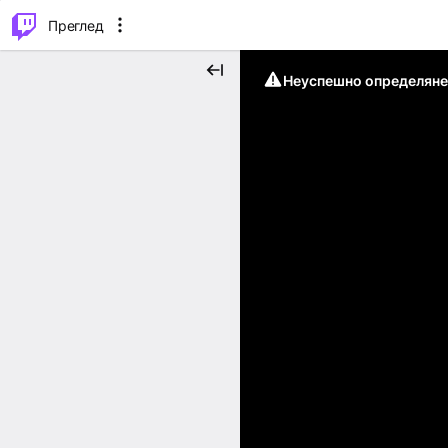
м...
⌥
P
Преглед
Неуспешно определяне