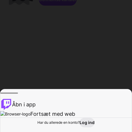
Åbn i app
Fortsæt med web
Log ind
Har du allerede en konto?
Hjem
Gennemse
Aktivitet
Profil