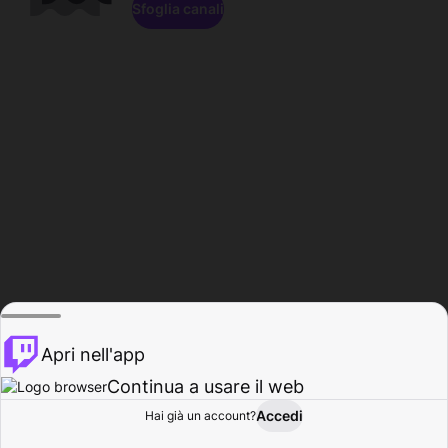
Sfoglia canali
Apri nell'app
Continua a usare il web
Accedi
Hai già un account?
Base
Sfoglia
Attività
Profilo