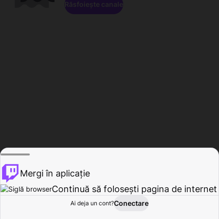
Răsfoiește canale
Mergi în aplicație
Continuă să folosești pagina de internet
Conectare
Ai deja un cont?
Acasă
Răsfoire
Activitate
Profil