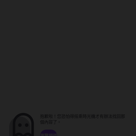
抱歉啦！您恐怕得搭乘時光機才有辦法找回那
個內容了。
瀏覽頻道