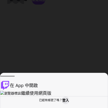
在 App 中開啟
繼續使用網頁版
登入
已經有帳號了嗎？
創作者基地
瀏覽
活動紀錄
個人檔案