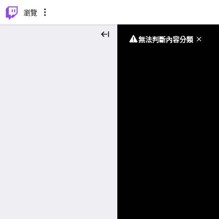
⌥
P
瀏覽
無法判斷內容分類