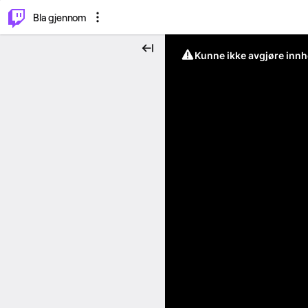
⌥
P
Bla gjennom
Kunne ikke avgjøre innh