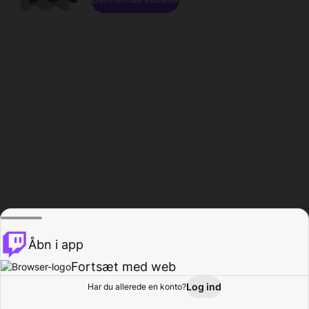
Åbn i app
Fortsæt med web
Log ind
Har du allerede en konto?
Hjem
Gennemse
Aktivitet
Profil