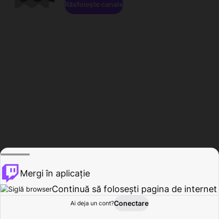
Răsfoiește canale
Mergi în aplicație
Continuă să folosești pagina de internet
Conectare
Ai deja un cont?
Acasă
Răsfoire
Activitate
Profil