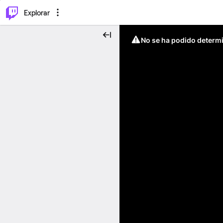
⌥
P
Explorar
No se ha podido determin