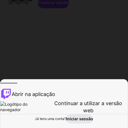
Procurar canais
Abrir na aplicação
Continuar a utilizar a versão
web
Iniciar sessão
Já tens uma conta?
Página inicial
Procurar
Atividade
Perfil