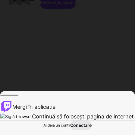
Răsfoiește canale
Mergi în aplicație
Continuă să folosești pagina de internet
Conectare
Ai deja un cont?
Acasă
Răsfoire
Activitate
Profil