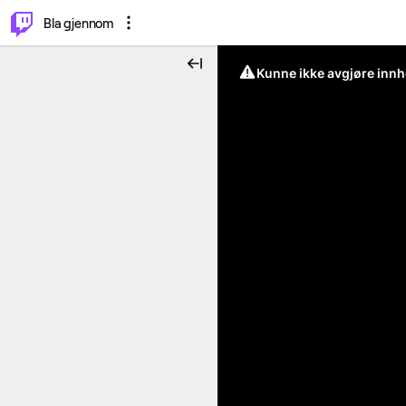
⌥
P
Bla gjennom
Kunne ikke avgjøre innh