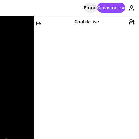
Entrar
Cadastrar-se
Chat da live