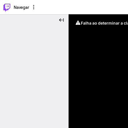
⌥
P
Navegar
Falha ao determinar a c