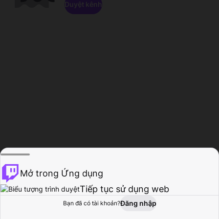
Duyệt kênh
Mở trong Ứng dụng
Tiếp tục sử dụng web
Đăng nhập
Bạn đã có tài khoản?
Trang chủ
Duyệt
Hoạt động
Hồ sơ