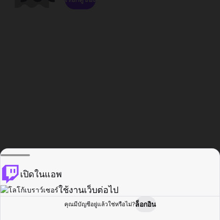
เปิดในแอพ
ใช้งานเว็บต่อไป
ล็อกอิน
คุณมีบัญชีอยู่แล้วใช่หรือไม่?
หน้าแรก
เรียกดู
กิจกรรม
โปรไฟล์