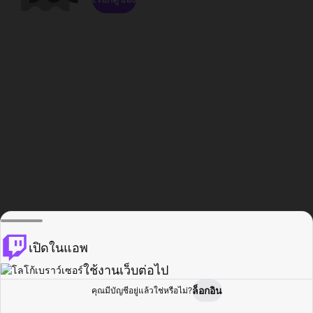
เปิดในแอพ
ใช้งานเว็บต่อไป
ล็อกอิน
คุณมีบัญชีอยู่แล้วใช่หรือไม่?
หน้าแรก
เรียกดู
กิจกรรม
โปรไฟล์