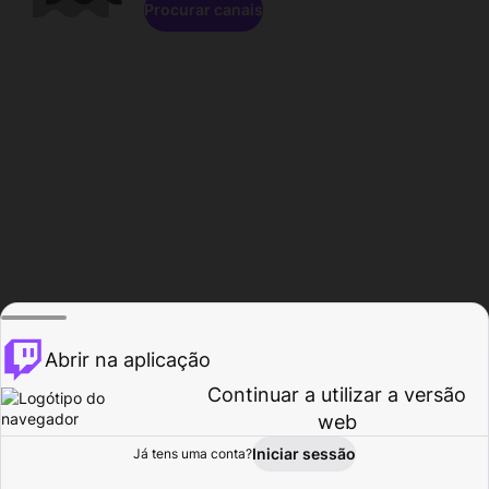
Procurar canais
Abrir na aplicação
Continuar a utilizar a versão
web
Iniciar sessão
Já tens uma conta?
Página inicial
Procurar
Atividade
Perfil