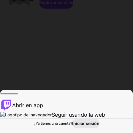
Explorar canales
Abrir en app
Seguir usando la web
Iniciar sesión
Página del
¿Ya tienes una cuenta?
Explorar
Actividad
Perfil
Creador