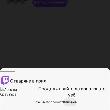
Преглед на каналите
Отваряне в прил.
Продължавайте да използвате
уеб
Влизане
Вече имате профил?
Начало
Преглед
Активност
Профил