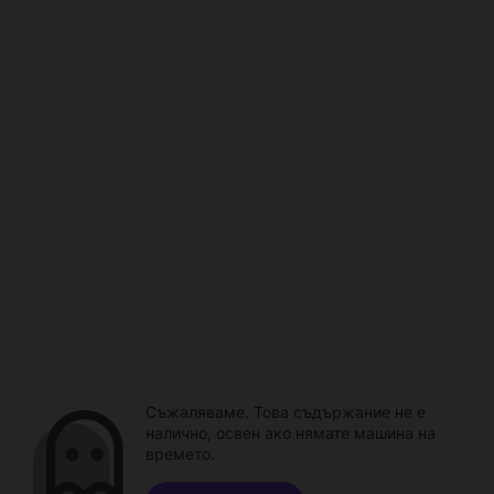
Съжаляваме. Това съдържание не е
налично, освен ако нямате машина на
времето.