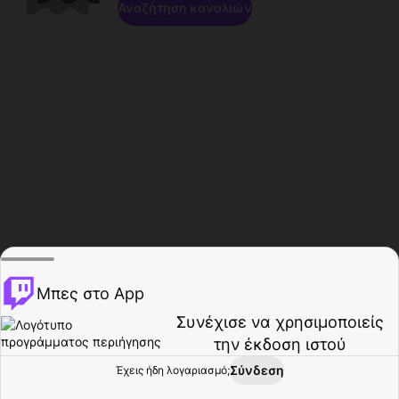
Αναζήτηση καναλιών
Μπες στο App
Συνέχισε να χρησιμοποιείς
την έκδοση ιστού
Σύνδεση
Έχεις ήδη λογαριασμό;
Αρχική σελίδα
Περιήγηση
Δραστηριότητα
Προφίλ