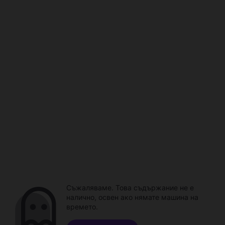
Съжаляваме. Това съдържание не е
налично, освен ако нямате машина на
времето.