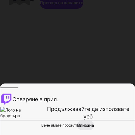
Преглед на каналите
Отваряне в прил.
Продължавайте да използвате
уеб
Влизане
Вече имате профил?
Начало
Преглед
Активност
Профил