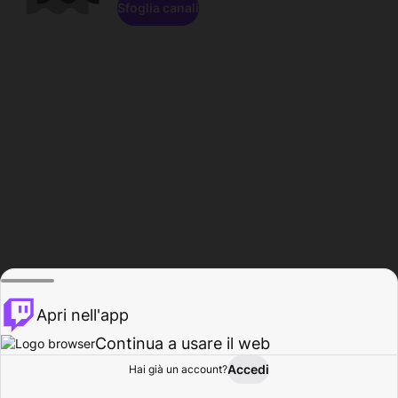
Sfoglia canali
Apri nell'app
Continua a usare il web
Accedi
Hai già un account?
Base
Sfoglia
Attività
Profilo