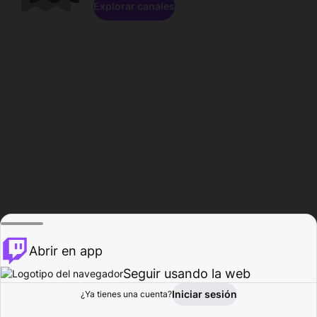
Explorar canales
Abrir en app
Seguir usando la web
Iniciar sesión
Página del
¿Ya tienes una cuenta?
Explorar
Actividad
Perfil
Creador