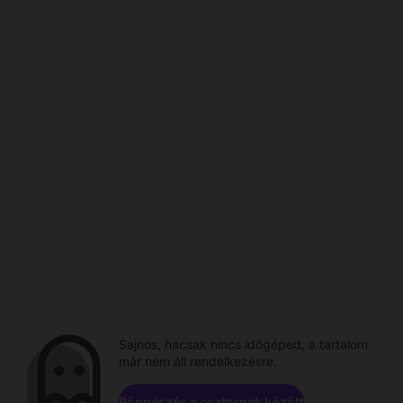
Sajnos, hacsak nincs időgéped, a tartalom
már nem áll rendelkezésre.
Böngészés a csatornák között