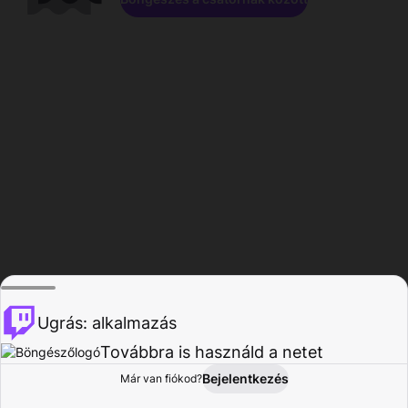
Ugrás: alkalmazás
Továbbra is használd a netet
Bejelentkezés
Már van fiókod?
Főoldal
Böngészés
Tevékenység
Profil