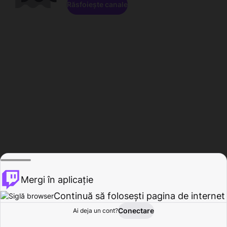
Răsfoiește canale
Mergi în aplicație
Continuă să folosești pagina de internet
Conectare
Ai deja un cont?
Acasă
Răsfoire
Activitate
Profil