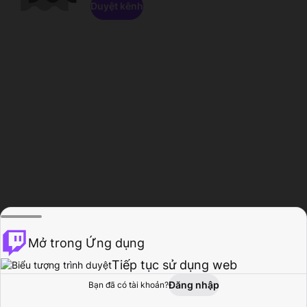
Duyệt kênh
Mở trong Ứng dụng
Tiếp tục sử dụng web
Đăng nhập
Bạn đã có tài khoản?
Trang chủ
Duyệt
Hoạt động
Hồ sơ