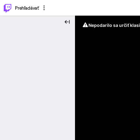
..
⌥
P
Prehľadávať
Nepodarilo sa určiť klas