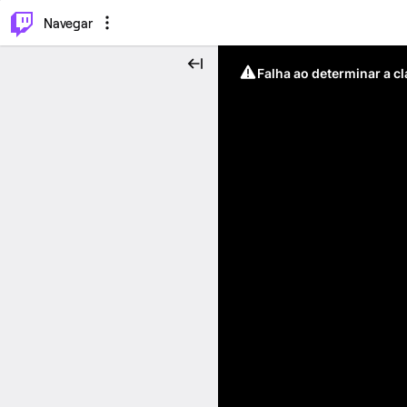
⌥
P
Navegar
Falha ao determinar a c