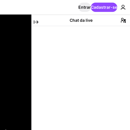
Entrar
Cadastrar-se
Chat da live