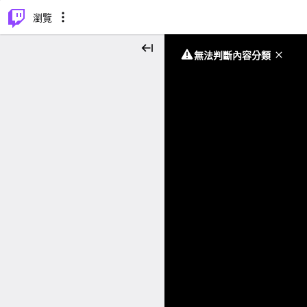
⌥
P
瀏覽
無法判斷內容分類