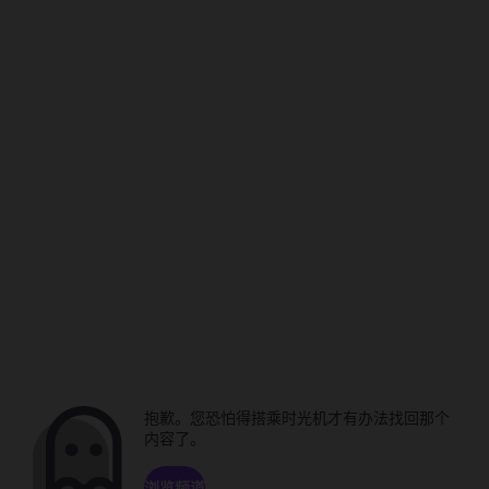
抱歉。您恐怕得搭乘时光机才有办法找回那个
内容了。
浏览频道