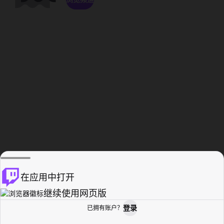
在应用中打开
继续使用网页版
登录
已拥有账户？
主页
浏览
活动纪录
个人资料