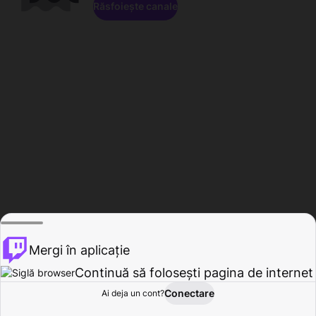
Răsfoiește canale
Mergi în aplicație
Continuă să folosești pagina de internet
Conectare
Ai deja un cont?
Acasă
Răsfoire
Activitate
Profil