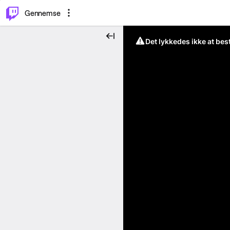
⌥
P
Gennemse
Det lykkedes ikke at be