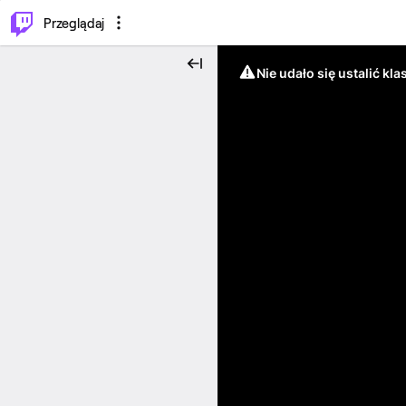
…
⌥
P
Przeglądaj
Nie udało się ustalić klas