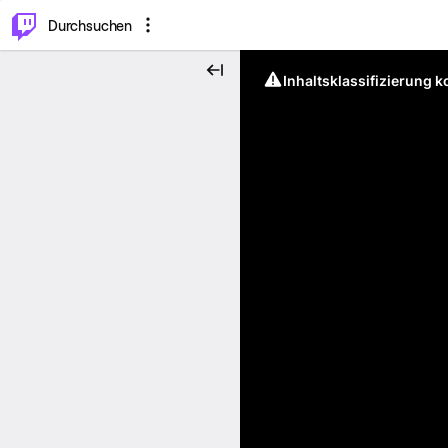
.
⌥
P
Durchsuchen
Inhaltsklassifizierung 