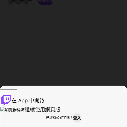
在 App 中開啟
繼續使用網頁版
登入
已經有帳號了嗎？
創作者基地
瀏覽
活動紀錄
個人檔案