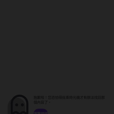
抱歉啦！您恐怕得搭乘時光機才有辦法找回那
個內容了。
瀏覽頻道