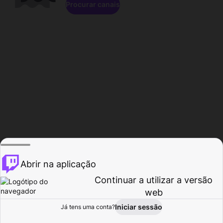
Procurar canais
Abrir na aplicação
Continuar a utilizar a versão
web
Iniciar sessão
Já tens uma conta?
Página inicial
Procurar
Atividade
Perfil