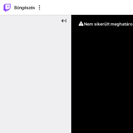
⌥
P
Böngészés
Nem sikerült meghatáro