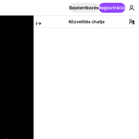
Bejelentkezés
Regisztráció
Közvetítés chatje