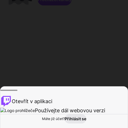
Otevřít v aplikaci
Používejte dál webovou verzi
Přihlásit se
Máte již účet?
Domů
Procházet
Aktivita
Profil