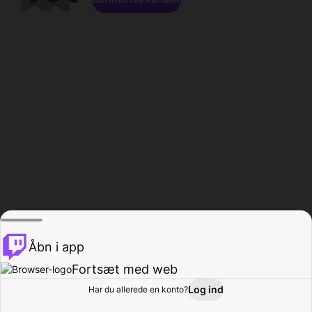
Åbn i app
Fortsæt med web
Log ind
Har du allerede en konto?
Hjem
Gennemse
Aktivitet
Profil