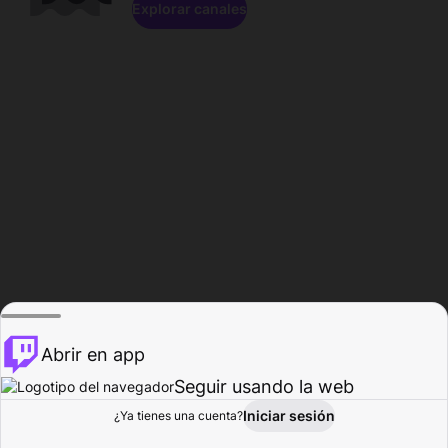
Explorar canales
Abrir en app
Seguir usando la web
Iniciar sesión
Página del
¿Ya tienes una cuenta?
Explorar
Actividad
Perfil
Creador