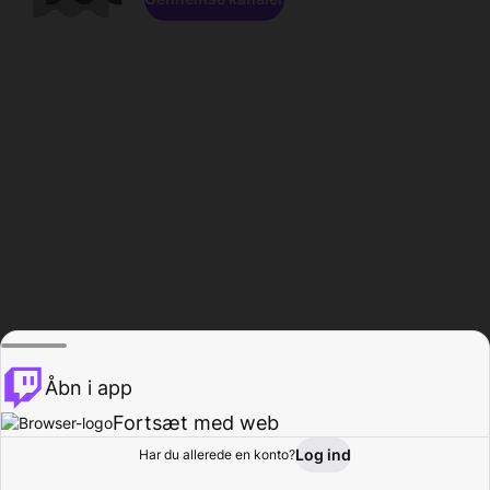
Åbn i app
Fortsæt med web
Log ind
Har du allerede en konto?
Hjem
Gennemse
Aktivitet
Profil