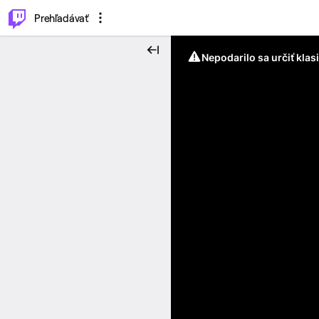
..
⌥
P
Prehľadávať
Nepodarilo sa určiť klas