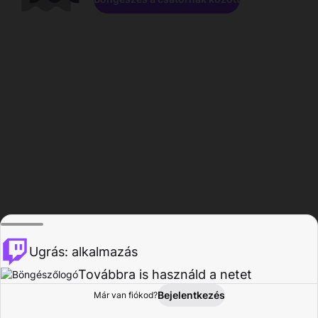
Ugrás: alkalmazás
Továbbra is használd a netet
Bejelentkezés
Már van fiókod?
Főoldal
Böngészés
Tevékenység
Profil