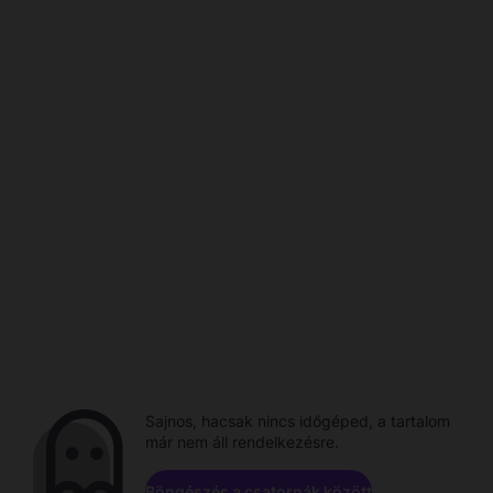
Sajnos, hacsak nincs időgéped, a tartalom
már nem áll rendelkezésre.
Böngészés a csatornák között