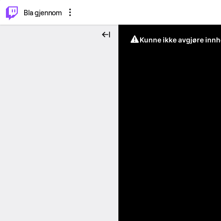
⌥
P
Bla gjennom
Kunne ikke avgjøre innh