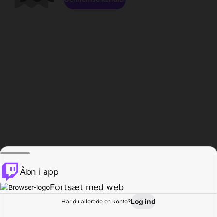
Åbn i app
Fortsæt med web
Log ind
Har du allerede en konto?
Hjem
Gennemse
Aktivitet
Profil