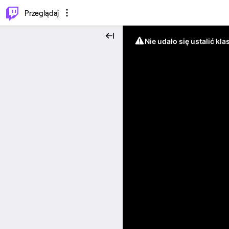
…
⌥
P
Przeglądaj
Nie udało się ustalić klas