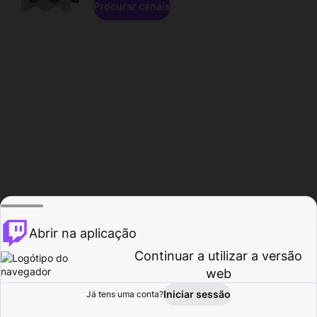
Procurar canais
Abrir na aplicação
Continuar a utilizar a versão
web
Iniciar sessão
Já tens uma conta?
Página inicial
Procurar
Atividade
Perfil